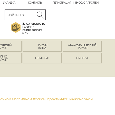
УКЛАДКА
КОНТАКТЫ
РЕГИСТРАЦИЯ
ВХОД С ПАРОЛЕМ
Заказ товаров из
наличия
по предоплате
50%
УЛЬНЫЙ
ПАРКЕТ
ХУДОЖЕСТВЕННЫЙ
АРКЕТ
ЁЛКА
ПАРКЕТ
ЕРМО
ПЛИНТУС
ПРОБКА
АРКЕТ
ечной массивной доской
,
практичной инженерной