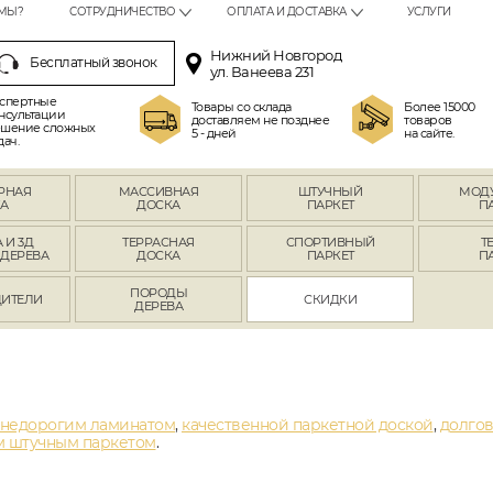
МЫ?
СОТРУДНИЧЕСТВО
ОПЛАТА И ДОСТАВКА
УСЛУГИ
Нижний Новгород
Бесплатный звонок
ул. Ванеева 231
спертные
Товары со склада
Более 15000
нсультации
доставляем не позднее
товаров
шение сложных
5 - дней
на сайте.
дач.
РНАЯ
МАССИВНАЯ
ШТУЧНЫЙ
МОД
А
ДОСКА
ПАРКЕТ
П
 И 3Д
ТЕРРАСНАЯ
СПОРТИВНЫЙ
Т
 ДЕРЕВА
ДОСКА
ПАРКЕТ
П
ПОРОДЫ
ИТЕЛИ
СКИДКИ
ДЕРЕВА
недорогим ламинатом
,
качественной паркетной доской
,
долгов
 штучным паркетом
.