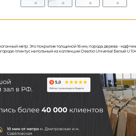
погонный метр. Это покрытие толщиной 16 мм, порода дерева - мдф+эма
вгороде плинтус напольный из коллекции Deartio Universal Белый U 1