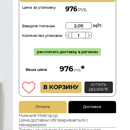
Цена за упаковку
976
РУБ.
м/п
Введите погонаж
Количество упаковок
рассчитать доставку в регионы
976
Ваша цена:
РУБ.
КУПИТЬ
В КОРЗИНУ
ДЕШЕВЛЕ
Оплата
Доставка
Нижний Новгород
Цена доставки обговариваеться с
менеджером.