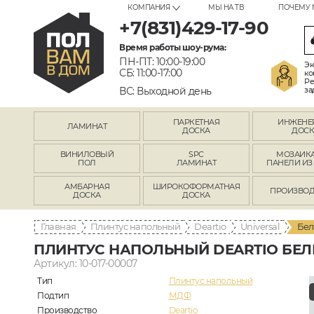
КОМПАНИЯ
МЫ НА ТВ
ПОЧЕМУ 
+7(831)429-17-90
Время работы шоу-рума:
ПН-ПТ: 10:00-19:00
Эк
СБ: 11:00-17:00
ко
Ре
ВС: Выходной день
за
ПАРКЕТНАЯ
ИНЖЕНЕ
ЛАМИНАТ
ДОСКА
ДОСК
ВИНИЛОВЫЙ
SPC
МОЗАИКА
ПОЛ
ЛАМИНАТ
ПАНЕЛИ ИЗ
АМБАРНАЯ
ШИРОКОФОРМАТНАЯ
ПРОИЗВОД
ДОСКА
ДОСКА
Главная
Плинтус напольный
Deartio
Universal
Бел
ПЛИНТУС НАПОЛЬНЫЙ DEARTIO БЕЛЫ
Артикул: 10-017-00007
Тип
Плинтус напольный
Подтип
МДФ
Производство
Deartio