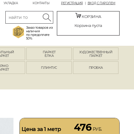
УКЛАДКА
КОНТАКТЫ
РЕГИСТРАЦИЯ
ВХОД С ПАРОЛЕМ
КОРЗИНА
Корзина пуста
Заказ товаров из
наличия
по предоплате
50%
УЛЬНЫЙ
ПАРКЕТ
ХУДОЖЕСТВЕННЫЙ
АРКЕТ
ЁЛКА
ПАРКЕТ
ЕРМО
ПЛИНТУС
ПРОБКА
АРКЕТ
476
Цена за 1 метр
РУБ.