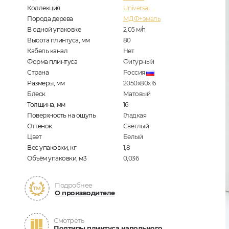
Коллекция
Universal
Порода дерева
МДФ+эмаль
В одной упаковке
2,05
м/п
Высота плинтуса, мм
80
Кабель канал
Нет
Форма плинтуса
Фигурный
Страна
Россия
Размеры, мм
2050x80x16
Блеск
Матовый
Толщина, мм
16
Поверхность на ощупь
Гладкая
Оттенок
Светлый
Цвет
Белый
Вес упаковки, кг
1,8
Объём упаковки, м3
0,036
Подробнее
О производителе
Смотреть
Подтипы плинтуса напольного