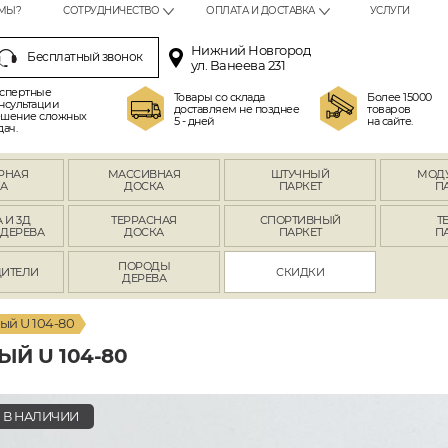
МЫ?
СОТРУДНИЧЕСТВО
ОПЛАТА И ДОСТАВКА
УСЛУГИ
Нижний Новгород
Бесплатный звонок
ул. Ванеева 231
спертные
Товары со склада
Более 15000
нсультации
доставляем не позднее
товаров
шение сложных
5 - дней
на сайте.
дач.
РНАЯ
МАССИВНАЯ
ШТУЧНЫЙ
МОД
А
ДОСКА
ПАРКЕТ
П
 И 3Д
ТЕРРАСНАЯ
СПОРТИВНЫЙ
Т
 ДЕРЕВА
ДОСКА
ПАРКЕТ
П
ПОРОДЫ
ИТЕЛИ
СКИДКИ
ДЕРЕВА
ый U 104-80
Й U 104-80
В НАЛИЧИИ