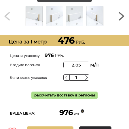
476
Цена за 1 метр
РУБ.
976
РУБ.
Цена за упаковку
м/п
Введите погонаж
Количество упаковок
рассчитать доставку в регионы
976
ВАША ЦЕНА:
РУБ.