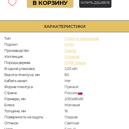
В КОРЗИНУ
КУПИТЬ ДЕШЕВЛЕ
ХАРАКТЕРИСТИКИ
Тип
Плинтус напольный
Подтип
МДФ
Производство
Deartio
Коллекция
Universal
Порода дерева
МДФ+эмаль
В одной упаковке
2,05
м/п
Высота плинтуса, мм
80
Кабель канал
Нет
Форма плинтуса
Прямой
Страна
Россия
Размеры, мм
2050x80x16
Блеск
Матовый
Толщина, мм
16
Поверхность на ощупь
Гладкая
Оттенок
Светлый