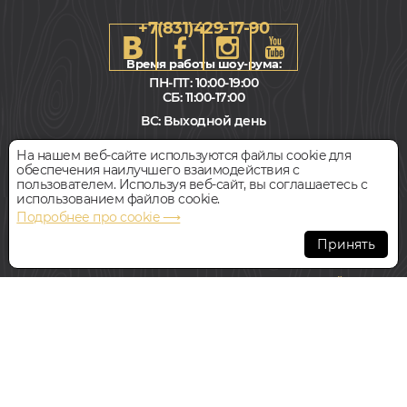
+7(831)429-17-90
Время работы шоу-рума:
ПН-ПТ: 10:00-19:00
СБ: 11:00-17:00
ВС: Выходной день
Наш адрес:
Нижний Новгород
На нашем веб-сайте используются файлы cookie для
ул. Ванеева 231
обеспечения наилучшего взаимодействия с
пользователем. Используя веб-сайт, вы соглашаетесь с
использованием файлов cookie.
Всегда свободная парковка
Подробнее про cookie ⟶
© Интернет-магазин Polvamvdom.ru 2011-2026. Все права
Принять
защищены.
При копировании материалов прямая ссылка на сайт
обязательна
.
НАШ ПАРТНЁР