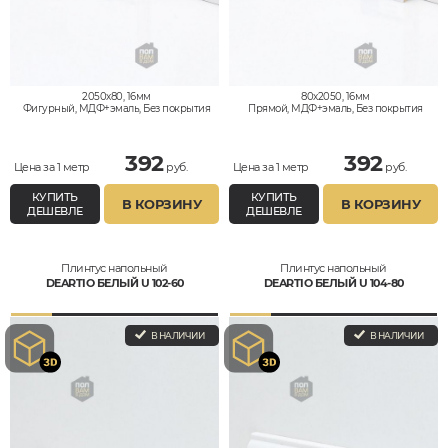
2050x80, 16мм
80x2050, 16мм
Фигурный, МДФ+эмаль, Без покрытия
Прямой, МДФ+эмаль, Без покрытия
392
392
Цена за 1 метр
руб.
Цена за 1 метр
руб.
КУПИТЬ
КУПИТЬ
В КОРЗИНУ
В КОРЗИНУ
ДЕШЕВЛЕ
ДЕШЕВЛЕ
Плинтус напольный
Плинтус напольный
DEARTIO БЕЛЫЙ U 102-60
DEARTIO БЕЛЫЙ U 104-80
В НАЛИЧИИ
В НАЛИЧИИ