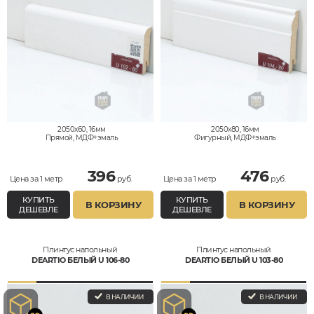
2050x60, 16мм
2050x80, 16мм
Прямой, МДФ+эмаль
Фигурный, МДФ+эмаль
396
476
Цена за 1 метр
руб.
Цена за 1 метр
руб.
КУПИТЬ
КУПИТЬ
В КОРЗИНУ
В КОРЗИНУ
ДЕШЕВЛЕ
ДЕШЕВЛЕ
Плинтус напольный
Плинтус напольный
DEARTIO БЕЛЫЙ U 106-80
DEARTIO БЕЛЫЙ U 103-80
В НАЛИЧИИ
В НАЛИЧИИ