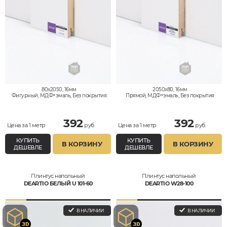
80x2050, 16мм
2050x80, 16мм
Фигурный, МДФ+эмаль, Без покрытия
Прямой, МДФ+эмаль, Без покрытия
392
392
Цена за 1 метр
руб.
Цена за 1 метр
руб.
КУПИТЬ
КУПИТЬ
В КОРЗИНУ
В КОРЗИНУ
ДЕШЕВЛЕ
ДЕШЕВЛЕ
Плинтус напольный
Плинтус напольный
DEARTIO БЕЛЫЙ U 101-60
DEARTIO W28-100
В НАЛИЧИИ
В НАЛИЧИИ