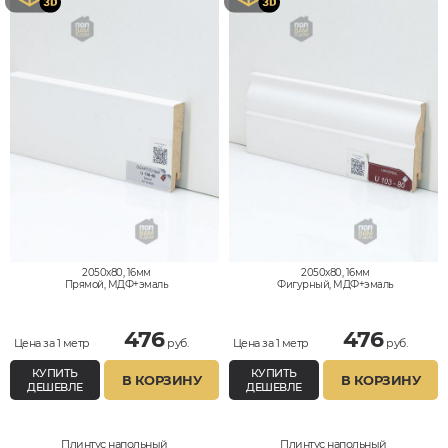
2050x80, 16мм
2050x80, 16мм
Прямой, МДФ+эмаль
Фигурный, МДФ+эмаль
476
476
Цена за 1 метр
руб.
Цена за 1 метр
руб.
КУПИТЬ
КУПИТЬ
В КОРЗИНУ
В КОРЗИНУ
ДЕШЕВЛЕ
ДЕШЕВЛЕ
Плинтус напольный
Плинтус напольный