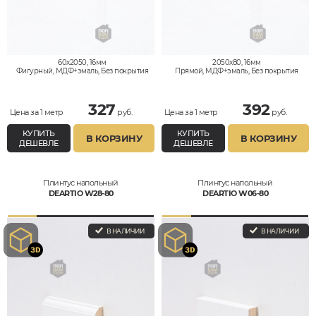
60x2050, 16мм
2050x80, 16мм
Фигурный, МДФ+эмаль, Без покрытия
Прямой, МДФ+эмаль, Без покрытия
327
392
Цена за 1 метр
руб.
Цена за 1 метр
руб.
КУПИТЬ
КУПИТЬ
В КОРЗИНУ
В КОРЗИНУ
ДЕШЕВЛЕ
ДЕШЕВЛЕ
Плинтус напольный
Плинтус напольный
DEARTIO W28-80
DEARTIO W06-80
В НАЛИЧИИ
В НАЛИЧИИ