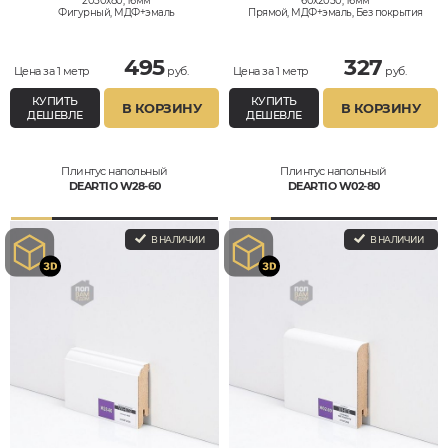
2050x80, 16мм
60x2050, 16мм
Фигурный, МДФ+эмаль
Прямой, МДФ+эмаль, Без покрытия
495
327
Цена за 1 метр
руб.
Цена за 1 метр
руб.
КУПИТЬ
КУПИТЬ
В КОРЗИНУ
В КОРЗИНУ
ДЕШЕВЛЕ
ДЕШЕВЛЕ
Плинтус напольный
Плинтус напольный
DEARTIO W28-60
DEARTIO W02-80
В НАЛИЧИИ
В НАЛИЧИИ