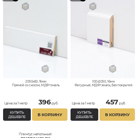
2050x60, 16мм
100x2050, 16мм
Прямой со скосом, МДФ+эмаль
Фигурный, МДФ+эмаль, Без покрытия
396
457
Цена за 1 метр
руб.
Цена за 1 метр
руб.
КУПИТЬ
КУПИТЬ
В КОРЗИНУ
В КОРЗИНУ
ДЕШЕВЛЕ
ДЕШЕВЛЕ
Плинтус напольный