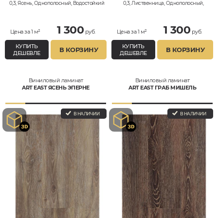
0,3, Ясень, Однополосный, Водостойкий
0,3, Лиственница, Однополосный,
Водостойкий
1 300
1 300
Цена за 1 м²
руб.
Цена за 1 м²
руб.
КУПИТЬ
КУПИТЬ
В КОРЗИНУ
В КОРЗИНУ
ДЕШЕВЛЕ
ДЕШЕВЛЕ
Виниловый ламинат
Виниловый ламинат
ART EAST ЯСЕНЬ ЭПЕРНЕ
ART EAST ГРАБ МИШЕЛЬ
В НАЛИЧИИ
В НАЛИЧИИ