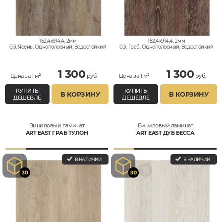
152,4x914,4, 2мм
152,4x914,4, 2мм
0,3, Ясень, Однополосный, Водостойкий
0,3, Граб, Однополосный, Водостойкий
1 300
1 300
Цена за 1 м²
руб.
Цена за 1 м²
руб.
КУПИТЬ
КУПИТЬ
В КОРЗИНУ
В КОРЗИНУ
ДЕШЕВЛЕ
ДЕШЕВЛЕ
Виниловый ламинат
Виниловый ламинат
ART EAST ГРАБ ТУЛОН
ART EAST ДУБ БЕССА
В НАЛИЧИИ
В НАЛИЧИИ