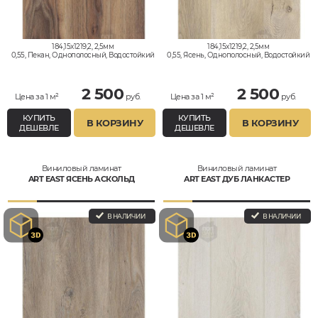
184,15x1219,2, 2,5мм
184,15x1219,2, 2,5мм
0,55, Пекан, Однополосный, Водостойкий
0,55, Ясень, Однополосный, Водостойкий
2 500
2 500
Цена за 1 м²
руб.
Цена за 1 м²
руб.
КУПИТЬ
КУПИТЬ
В КОРЗИНУ
В КОРЗИНУ
ДЕШЕВЛЕ
ДЕШЕВЛЕ
Виниловый ламинат
Виниловый ламинат
ART EAST ЯСЕНЬ АСКОЛЬД
ART EAST ДУБ ЛАНКАСТЕР
В НАЛИЧИИ
В НАЛИЧИИ