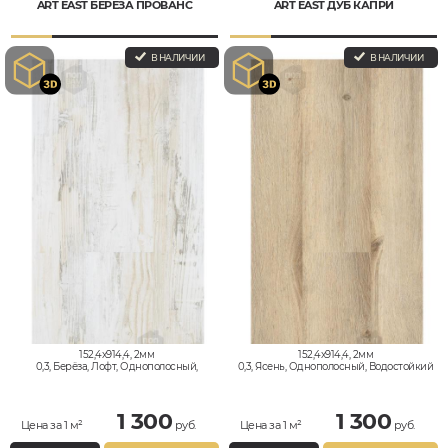
ART EAST БЕРЕЗА ПРОВАНС
ART EAST ДУБ КАПРИ
В НАЛИЧИИ
В НАЛИЧИИ
152,4x914,4, 2мм
152,4x914,4, 2мм
0,3, Берёза, Лофт, Однополосный,
0,3, Ясень, Однополосный, Водостойкий
Водостойкий
1 300
1 300
Цена за 1 м²
руб.
Цена за 1 м²
руб.