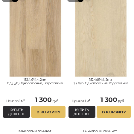
152,4x914,4, 2мм
152,4x914,4, 2мм
0,3, Дуб, Однополосный, Водостойкий
0,3, Дуб, Однополосный, Водостойкий
1 300
1 300
Цена за 1 м²
руб.
Цена за 1 м²
руб.
КУПИТЬ
КУПИТЬ
В КОРЗИНУ
В КОРЗИНУ
ДЕШЕВЛЕ
ДЕШЕВЛЕ
Виниловый ламинат
Виниловый ламинат