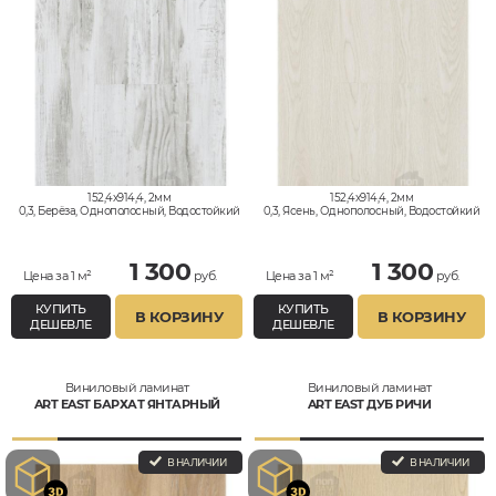
152,4x914,4, 2мм
152,4x914,4, 2мм
0,3, Берёза, Однополосный, Водостойкий
0,3, Ясень, Однополосный, Водостойкий
1 300
1 300
Цена за 1 м²
руб.
Цена за 1 м²
руб.
КУПИТЬ
КУПИТЬ
В КОРЗИНУ
В КОРЗИНУ
ДЕШЕВЛЕ
ДЕШЕВЛЕ
Виниловый ламинат
Виниловый ламинат
ART EAST БАРХАТ ЯНТАРНЫЙ
ART EAST ДУБ РИЧИ
В НАЛИЧИИ
В НАЛИЧИИ