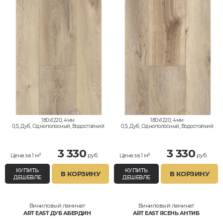
180x1220, 4мм
180x1220, 4мм
0,5, Дуб, Однополосный, Водостойкий
0,5, Дуб, Однополосный, Водостойкий
3 330
3 330
Цена за 1 м²
руб.
Цена за 1 м²
руб.
КУПИТЬ
КУПИТЬ
В КОРЗИНУ
В КОРЗИНУ
ДЕШЕВЛЕ
ДЕШЕВЛЕ
Виниловый ламинат
Виниловый ламинат
ART EAST ДУБ АБЕРДИН
ART EAST ЯСЕНЬ АНТИБ