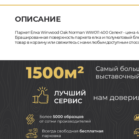
ОПИСАНИЕ
Паркет Ёлка Winwood Oak Norman WW011 400 Селект - цена 4
Брашированная поверхность паркета елка и полуматовый бле
товар в корзину или свяжитесь с нами любым доступным спосо