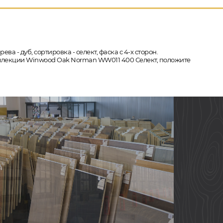
ва - дуб, сортировка - селект, фаска с 4-х сторон.
коллекции Winwood Oak Norman WW011 400 Селект, положите