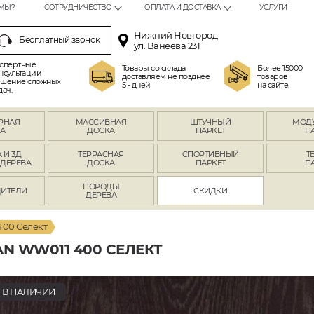
МЫ?
СОТРУДНИЧЕСТВО
ОПЛАТА И ДОСТАВКА
УСЛУГИ
Нижний Новгород
Бесплатный звонок
ул. Ванеева 231
спертные
Товары со склада
Более 15000
нсультации
доставляем не позднее
товаров
шение сложных
5 - дней
на сайте.
дач.
РНАЯ
МАССИВНАЯ
ШТУЧНЫЙ
МОД
А
ДОСКА
ПАРКЕТ
П
 И 3Д
ТЕРРАСНАЯ
СПОРТИВНЫЙ
Т
 ДЕРЕВА
ДОСКА
ПАРКЕТ
П
ПОРОДЫ
ИТЕЛИ
СКИДКИ
ДЕРЕВА
00 Селект
N WW011 400 СЕЛЕКТ
В НАЛИЧИИ