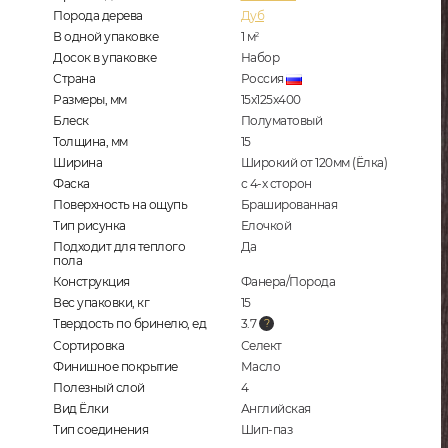
Порода дерева
Дуб
В одной упаковке
1
м
2
Досок в упаковке
Набор
Страна
Россия
Размеры, мм
15х125х400
Блеск
Полуматовый
Толщина, мм
15
Ширина
Широкий от 120мм (Ёлка)
Фаска
с 4-х сторон
Поверхность на ощупь
Брашированная
Тип рисунка
Елочкой
Подходит для теплого
Да
пола
Конструкция
Фанера/Порода
Вес упаковки, кг
15
Твердость по бринелю, ед
3.7
Сортировка
Селект
Финишное покрытие
Масло
Полезный слой
4
Вид Ёлки
Английская
Тип соединения
Шип-паз