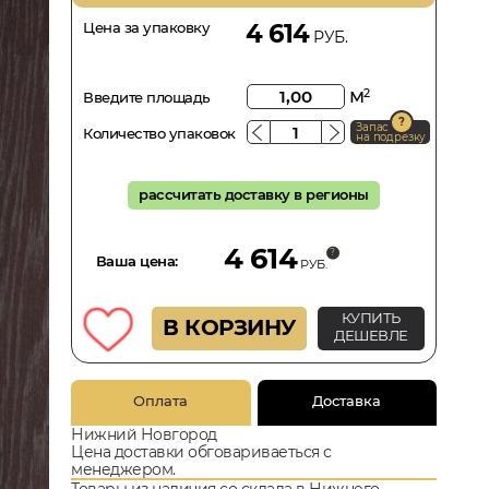
Цена за упаковку
4 614
РУБ.
м
2
Введите площадь
Запас
Количество упаковок
на подрезку
рассчитать доставку в регионы
4 614
Ваша цена:
РУБ.
КУПИТЬ
В КОРЗИНУ
ДЕШЕВЛЕ
Оплата
Доставка
Нижний Новгород
Цена доставки обговариваеться с
менеджером.