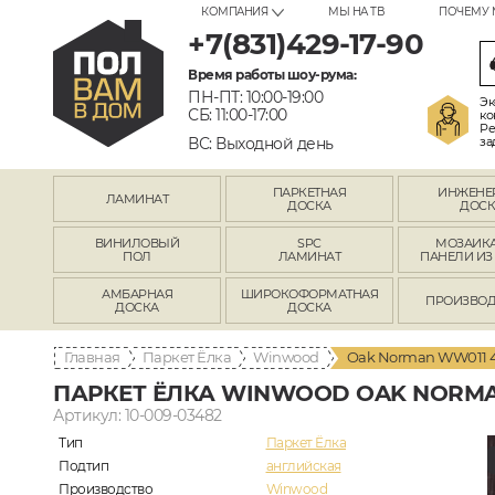
КОМПАНИЯ
МЫ НА ТВ
ПОЧЕМУ 
+7(831)429-17-90
Время работы шоу-рума:
ПН-ПТ: 10:00-19:00
Эк
СБ: 11:00-17:00
ко
Ре
ВС: Выходной день
за
ПАРКЕТНАЯ
ИНЖЕНЕ
ЛАМИНАТ
ДОСКА
ДОСК
ВИНИЛОВЫЙ
SPC
МОЗАИКА
ПОЛ
ЛАМИНАТ
ПАНЕЛИ ИЗ
АМБАРНАЯ
ШИРОКОФОРМАТНАЯ
ПРОИЗВОД
ДОСКА
ДОСКА
Главная
Паркет Ёлка
Winwood
Oak Norman WW011 4
ПАРКЕТ ЁЛКА WINWOOD OAK NORMA
Артикул: 10-009-03482
Тип
Паркет Ёлка
Подтип
английская
Производство
Winwood