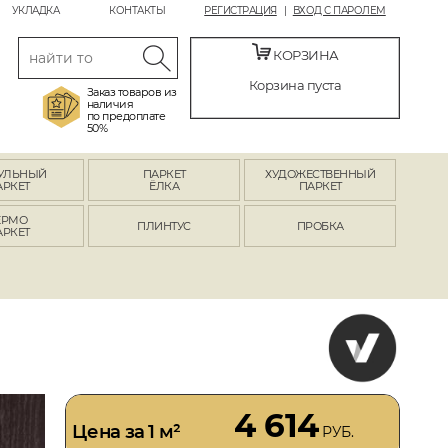
УКЛАДКА
КОНТАКТЫ
РЕГИСТРАЦИЯ
ВХОД С ПАРОЛЕМ
КОРЗИНА
Корзина пуста
Заказ товаров из
наличия
по предоплате
50%
УЛЬНЫЙ
ПАРКЕТ
ХУДОЖЕСТВЕННЫЙ
АРКЕТ
ЁЛКА
ПАРКЕТ
ЕРМО
ПЛИНТУС
ПРОБКА
АРКЕТ
4 614
Цена за 1 м²
РУБ.