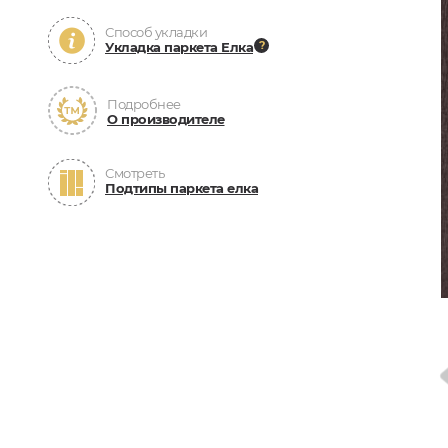
Способ укладки
Укладка паркета Елка
Подробнее
О производителе
Смотреть
Подтипы паркета елка