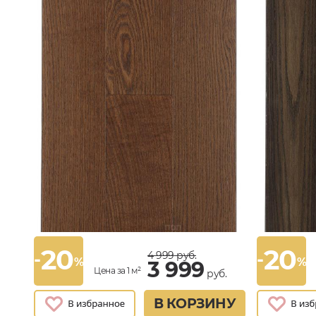
20
20
-
-
4 999
руб.
%
%
3 999
Цена за 1 м²
руб.
В КОРЗИНУ