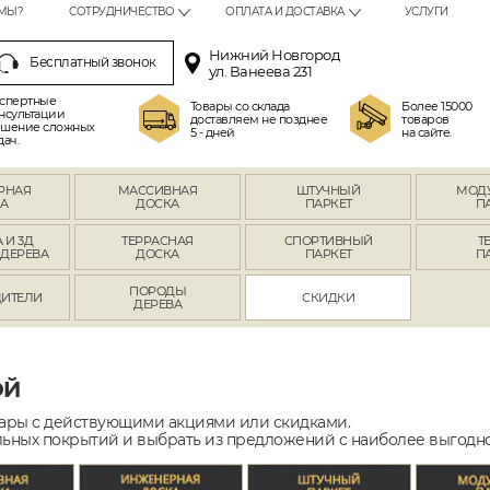
МЫ?
СОТРУДНИЧЕСТВО
ОПЛАТА И ДОСТАВКА
УСЛУГИ
Нижний Новгород
Бесплатный звонок
ул. Ванеева 231
спертные
Товары со склада
Более 15000
нсультации
доставляем не позднее
товаров
шение сложных
5 - дней
на сайте.
дач.
РНАЯ
МАССИВНАЯ
ШТУЧНЫЙ
МОД
А
ДОСКА
ПАРКЕТ
П
 И 3Д
ТЕРРАСНАЯ
СПОРТИВНЫЙ
Т
 ДЕРЕВА
ДОСКА
ПАРКЕТ
П
ПОРОДЫ
ИТЕЛИ
СКИДКИ
ДЕРЕВА
ОЙ
вары с действующими акциями или скидками.
ьных покрытий и выбрать из предложений с наиболее выгодн