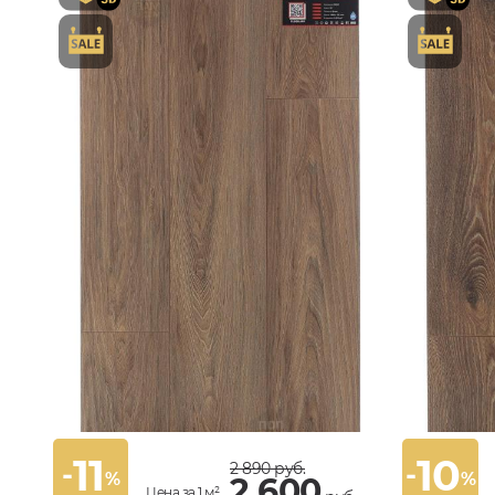
11
10
-
-
2 890
руб.
%
%
2 600
Цена за 1 м²