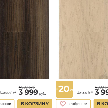
20
-
4 999
руб.
4 999
ру
%
3 999
3 9
Цена за 1 м²
Цена за 1 м²
руб.
В КОРЗИНУ
В К