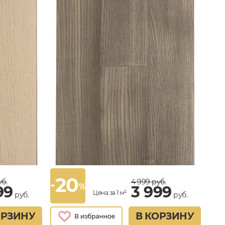
20
-
б.
4 999
руб.
%
99
3 999
Цена за 1 м²
руб.
руб.
ОРЗИНУ
В КОРЗИНУ