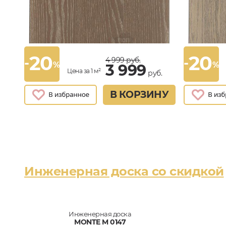
20
20
-
-
4 999
руб.
%
%
3 999
Цена за 1 м²
руб.
В КОРЗИНУ
Инженерная доска со скидкой
Инженерная доска
MONTE M 0147