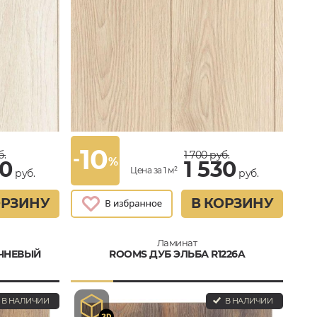
10
-
б.
1 700
руб.
%
30
1 530
Цена за 1 м²
руб.
руб.
ОРЗИНУ
В КОРЗИНУ
Ламинат
ИЧНЕВЫЙ
ROOMS ДУБ ЭЛЬБА R1226A
В НАЛИЧИИ
В НАЛИЧИИ