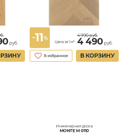
11
-
б.
4 990
руб.
%
90
4 490
Цена за 1 м²
руб.
руб.
ОРЗИНУ
В КОРЗИНУ
Инженерная доска
MONTE M 0110