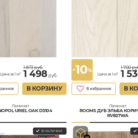
10
-
1 873
руб.
1 700
ру
%
1 498
1 5
Цена за 1 м²
Цена за 1 м²
руб.
В КОРЗИНУ
В К
Ламинат
Ламинат
OPOL URIEL OAK D3104
ROOMS ДУБ ЭЛЬБА КОР
RV827WA
В НАЛИЧИИ