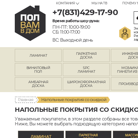
КОМПАНИЯ
МЫ НА ТВ
ПОЧЕМУ 
+7(831)429-17-90
Время работы шоу-рума:
ПН-ПТ: 10:00-19:00
Эк
СБ: 11:00-17:00
ко
Ре
ВС: Выходной день
за
ПАРКЕТНАЯ
ИНЖЕНЕ
ЛАМИНАТ
ДОСКА
ДОСК
ВИНИЛОВЫЙ
SPC
МОЗАИКА
ПОЛ
ЛАМИНАТ
ПАНЕЛИ ИЗ
АМБАРНАЯ
ШИРОКОФОРМАТНАЯ
ПРОИЗВОД
ДОСКА
ДОСКА
Главная
Напольные покрытия со скидкой
НАПОЛЬНЫЕ ПОКРЫТИЯ СО СКИДК
Уважаемые покупатели, в этом разделе собраны все то
Ниже, Вы можете выбрать подходящую категорию напол