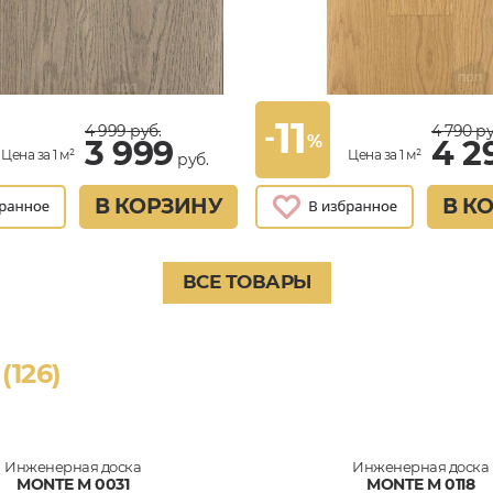
11
-
4 999
руб.
4 790
ру
%
3 999
4 2
Цена за 1 м²
Цена за 1 м²
руб.
В КОРЗИНУ
В К
ВСЕ ТОВАРЫ
(126)
Инженерная доска
Инженерная доска
MONTE M 0031
MONTE M 0118