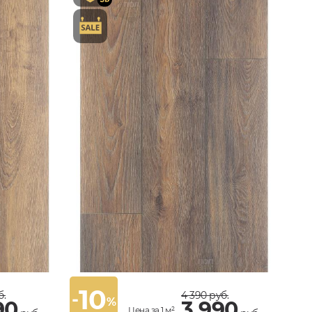
10
-
б.
4 390
руб.
%
90
3 990
Цена за 1 м²