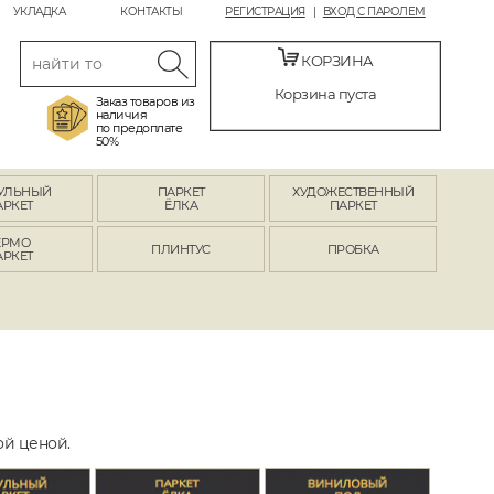
УКЛАДКА
КОНТАКТЫ
РЕГИСТРАЦИЯ
ВХОД С ПАРОЛЕМ
КОРЗИНА
Корзина пуста
Заказ товаров из
наличия
по предоплате
50%
УЛЬНЫЙ
ПАРКЕТ
ХУДОЖЕСТВЕННЫЙ
АРКЕТ
ЁЛКА
ПАРКЕТ
ЕРМО
ПЛИНТУС
ПРОБКА
АРКЕТ
ой ценой.