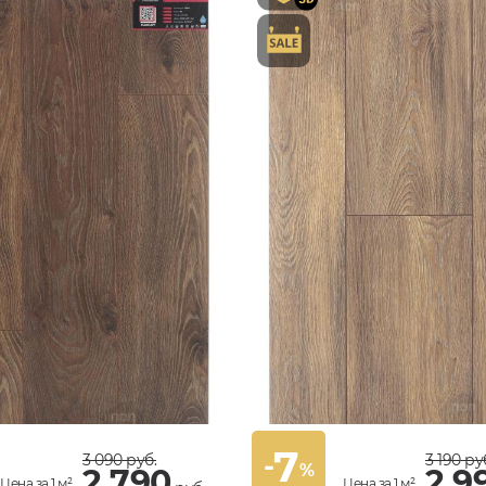
7
-
3 090
руб.
3 190
ру
%
2 790
2 9
Цена за 1 м²
Цена за 1 м²