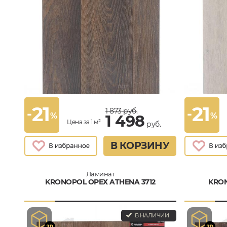
21
21
-
-
1 873
руб.
%
%
1 498
Цена за 1 м²
руб.
В КОРЗИНУ
Ламинат
KRONOPOL ОРЕХ ATHENA 3712
KRON
В НАЛИЧИИ