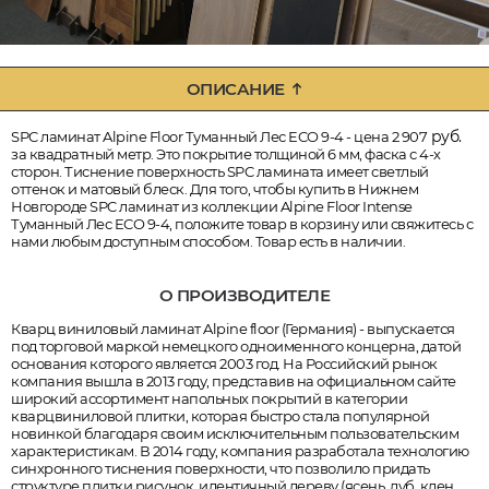
ОПИСАНИЕ
руб.
SPC ламинат Alpine Floor Туманный Лес ECO 9-4 - цена 2 907
за квадратный метр. Это покрытие толщиной 6 мм, фаска с 4-х
сторон. Тиснение поверхность SPC ламината имеет светлый
оттенок и матовый блеск. Для того, чтобы купить в Нижнем
Новгороде SPC ламинат из коллекции Alpine Floor Intense
Туманный Лес ECO 9-4, положите товар в корзину или свяжитесь с
нами любым доступным способом. Товар есть в наличии.
О ПРОИЗВОДИТЕЛЕ
Кварц виниловый ламинат Alpine floor (Германия) - выпускается
под торговой маркой немецкого одноименного концерна, датой
основания которого является 2003 год. На Российский рынок
компания вышла в 2013 году, представив на официальном сайте
широкий ассортимент напольных покрытий в категории
кварцвиниловой плитки, которая быстро стала популярной
новинкой благодаря своим исключительным пользовательским
характеристикам. В 2014 году, компания разработала технологию
синхронного тиснения поверхности, что позволило придать
структуре плитки рисунок, идентичный дереву (ясень, дуб, клен,