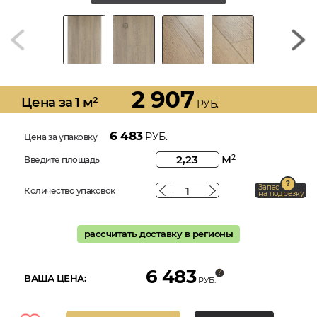
2 907
Цена за 1 м²
РУБ.
6 483
РУБ.
Цена за упаковку
м
2
Введите площадь
Запас
Количество упаковок
на подрезку
рассчитать доставку в регионы
6 483
ВАША ЦЕНА:
РУБ.