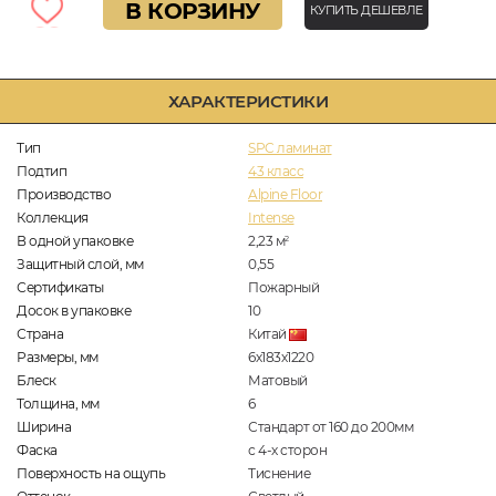
В КОРЗИНУ
КУПИТЬ ДЕШЕВЛЕ
ХАРАКТЕРИСТИКИ
Тип
SPC ламинат
Подтип
43 класс
Производство
Alpine Floor
Коллекция
Intense
В одной упаковке
2,23
м
2
Защитный слой, мм
0,55
Сертификаты
Пожарный
Досок в упаковке
10
Страна
Китай
Размеры, мм
6х183х1220
Блеск
Матовый
Толщина, мм
6
Ширина
Стандарт от 160 до 200мм
Фаска
с 4-х сторон
Поверхность на ощупь
Тиснение