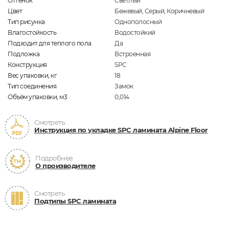
Оттенок
Светлый
Цвет
Бежевый, Серый, Коричневый
Тип рисунка
Однополосный
Влагостойкость
Водостойкий
Подходит для теплого пола
Да
Подложка
Встроенная
Конструкция
SPC
Вес упаковки, кг
18
Тип соединения
Замок
Объём упаковки, м3
0,014
Смотреть
Инструкция по укладке SPC ламината Alpine Floor
Подробнее
О производителе
Смотреть
Подтипы SPC ламината