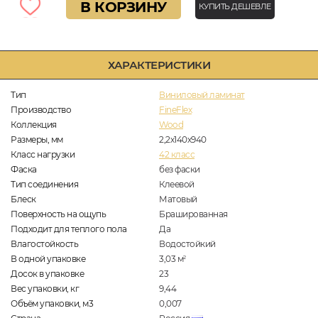
В КОРЗИНУ
КУПИТЬ ДЕШЕВЛЕ
ХАРАКТЕРИСТИКИ
Тип
Виниловый ламинат
Производство
FineFlex
Коллекция
Wood
Размеры, мм
2,2х140х940
Класс нагрузки
42 класс
Фаска
без фаски
Тип соединения
Клеевой
Блеск
Матовый
Поверхность на ощупь
Брашированная
Подходит для теплого пола
Да
Влагостойкость
Водостойкий
В одной упаковке
3,03
м
2
Досок в упаковке
23
Вес упаковки, кг
9,44
Объём упаковки, м3
0,007