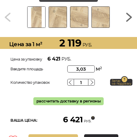
2 119
Цена за 1 м²
РУБ.
6 421
РУБ.
Цена за упаковку
м
2
Введите площадь
Запас
Количество упаковок
на подрезку
рассчитать доставку в регионы
6 421
ВАША ЦЕНА:
РУБ.