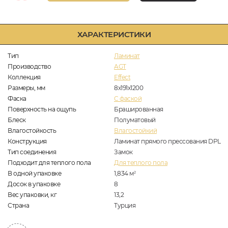
ХАРАКТЕРИСТИКИ
Тип
Ламинат
Производство
AGT
Коллекция
Effect
Размеры, мм
8х191х1200
Фаска
C фаской
Поверхность на ощупь
Брашированная
Блеск
Полуматовый
Влагостойкость
Влагостойкий
Конструкция
Ламинат прямого прессования DPL
Тип соединения
Замок
Подходит для теплого пола
Для теплого пола
В одной упаковке
1,834
м
2
Досок в упаковке
8
Вес упаковки, кг
13,2
Страна
Турция