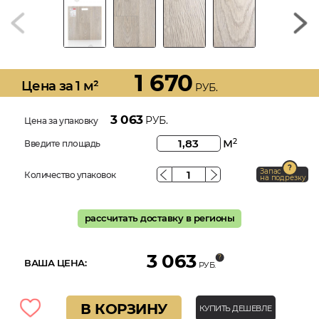
1 670
Цена за 1 м²
РУБ.
3 063
РУБ.
Цена за упаковку
м
2
Введите площадь
Запас
Количество упаковок
на подрезку
рассчитать доставку в регионы
3 063
ВАША ЦЕНА:
РУБ.
В КОРЗИНУ
КУПИТЬ ДЕШЕВЛЕ