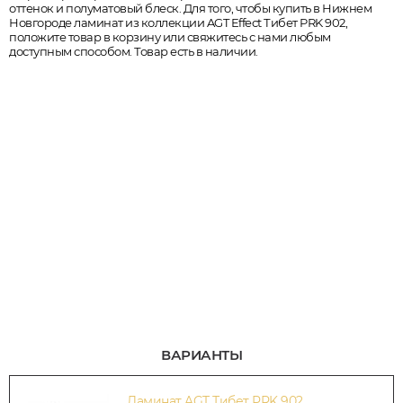
оттенок и полуматовый блеск. Для того, чтобы купить в Нижнем
Новгороде ламинат из коллекции AGT Effect Тибет PRK 902,
положите товар в корзину или свяжитесь с нами любым
доступным способом. Товар есть в наличии.
ВАРИАНТЫ
Ламинат AGT Тибет PRK 902