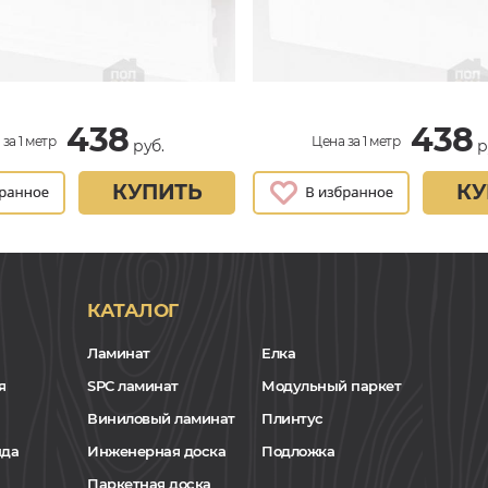
438
438
за 1 метр
Цена за 1 метр
руб.
р
КУПИТЬ
КУ
КАТАЛОГ
Ламинат
Елка
я
SPC ламинат
Модульный паркет
Виниловый ламинат
Плинтус
нда
Инженерная доска
Подложка
Паркетная доска