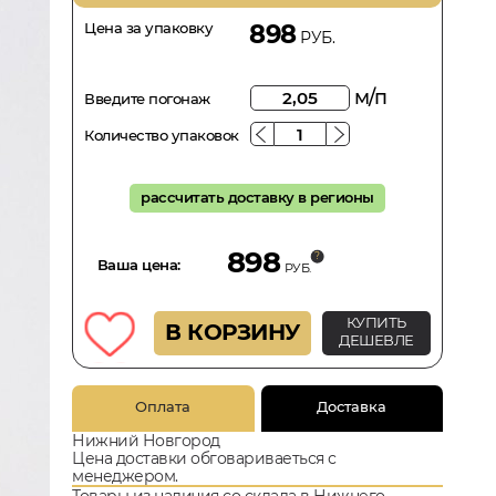
Цена за упаковку
898
РУБ.
м/п
Введите погонаж
Количество упаковок
рассчитать доставку в регионы
898
Ваша цена:
РУБ.
КУПИТЬ
В КОРЗИНУ
ДЕШЕВЛЕ
Оплата
Доставка
Нижний Новгород
Цена доставки обговариваеться с
менеджером.