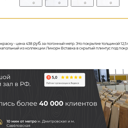
руб.
краску - цена 438
за погонный метр. Это покрытие толщиной 12,5 
с напольный из коллекции Ликорн Вставка в скрытый плинтус под покр