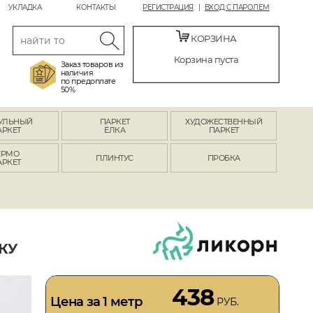
УКЛАДКА
КОНТАКТЫ
РЕГИСТРАЦИЯ
ВХОД С ПАРОЛЕМ
КОРЗИНА
Корзина пуста
Заказ товаров из
наличия
по предоплате
50%
УЛЬНЫЙ
ПАРКЕТ
ХУДОЖЕСТВЕННЫЙ
АРКЕТ
ЁЛКА
ПАРКЕТ
ЕРМО
ПЛИНТУС
ПРОБКА
АРКЕТ
КУ
438
Цена за 1 метр
РУБ.