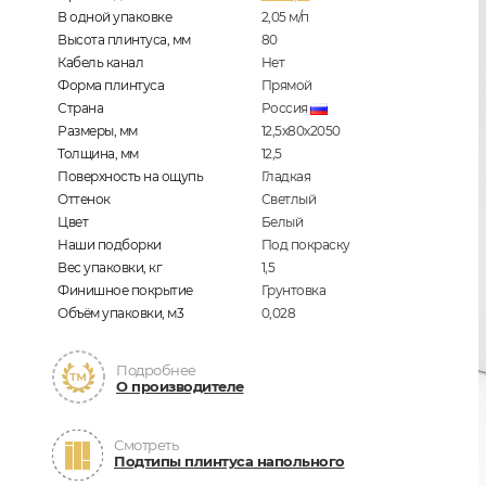
В одной упаковке
2,05
м/п
Высота плинтуса, мм
80
Кабель канал
Нет
Форма плинтуса
Прямой
Страна
Россия
Размеры, мм
12,5х80х2050
Толщина, мм
12,5
Поверхность на ощупь
Гладкая
Оттенок
Светлый
Цвет
Белый
Наши подборки
Под покраску
Вес упаковки, кг
1,5
Финишное покрытие
Грунтовка
Объём упаковки, м3
0,028
Подробнее
О производителе
Смотреть
Подтипы плинтуса напольного