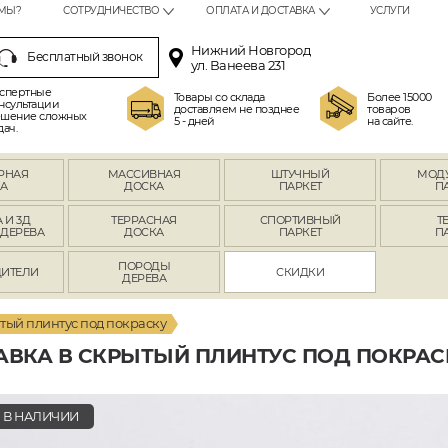
МЫ?
СОТРУДНИЧЕСТВО
ОПЛАТА И ДОСТАВКА
УСЛУГИ
Нижний Новгород
Бесплатный звонок
ул. Ванеева 231
спертные
Товары со склада
Более 15000
нсультации
доставляем не позднее
товаров
шение сложных
5 - дней
на сайте.
дач.
РНАЯ
МАССИВНАЯ
ШТУЧНЫЙ
МОД
А
ДОСКА
ПАРКЕТ
П
 И 3Д
ТЕРРАСНАЯ
СПОРТИВНЫЙ
Т
 ДЕРЕВА
ДОСКА
ПАРКЕТ
П
ПОРОДЫ
ИТЕЛИ
СКИДКИ
ДЕРЕВА
ытый плинтус под покраску
АВКА В СКРЫТЫЙ ПЛИНТУС ПОД ПОКРАС
В НАЛИЧИИ