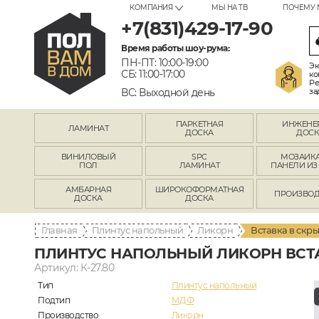
КОМПАНИЯ
МЫ НА ТВ
ПОЧЕМУ 
+7(831)429-17-90
Время работы шоу-рума:
ПН-ПТ: 10:00-19:00
Эк
СБ: 11:00-17:00
ко
Ре
ВС: Выходной день
за
ПАРКЕТНАЯ
ИНЖЕНЕ
ЛАМИНАТ
ДОСКА
ДОСК
ВИНИЛОВЫЙ
SPC
МОЗАИКА
ПОЛ
ЛАМИНАТ
ПАНЕЛИ ИЗ
АМБАРНАЯ
ШИРОКОФОРМАТНАЯ
ПРОИЗВОД
ДОСКА
ДОСКА
Главная
Плинтус напольный
Ликорн
Вставка в скр
ПЛИНТУС НАПОЛЬНЫЙ ЛИКОРН ВСТ
Артикул: К-27.80
Тип
Плинтус напольный
Подтип
МДФ
Производство
Ликорн