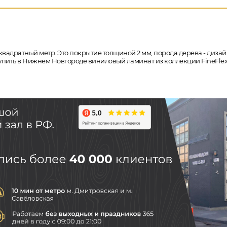
квадратный метр. Это покрытие толщиной 2 мм, порода дерева - дизай
 купить в Нижнем Новгороде виниловый ламинат из коллекции FineFlex