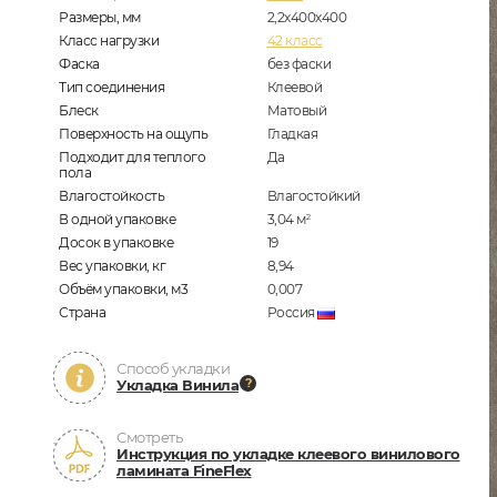
Размеры, мм
2,2х400х400
Класс нагрузки
42 класс
Фаска
без фаски
Тип соединения
Клеевой
Блеск
Матовый
Поверхность на ощупь
Гладкая
Подходит для теплого
Да
пола
Влагостойкость
Влагостойкий
В одной упаковке
3,04
м
2
Досок в упаковке
19
Вес упаковки, кг
8,94
Объём упаковки, м3
0,007
Страна
Россия
Способ укладки
Укладка Винила
Смотреть
Инструкция по укладке клеевого винилового
ламината FineFlex