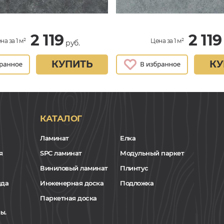
2 119
2 119
на за 1 м²
Цена за 1 м²
руб.
КУПИТЬ
КУ
КАТАЛОГ
Ламинат
Елка
я
SPC ламинат
Модульный паркет
Виниловый ламинат
Плинтус
нда
Инженерная доска
Подложка
Паркетная доска
ы.