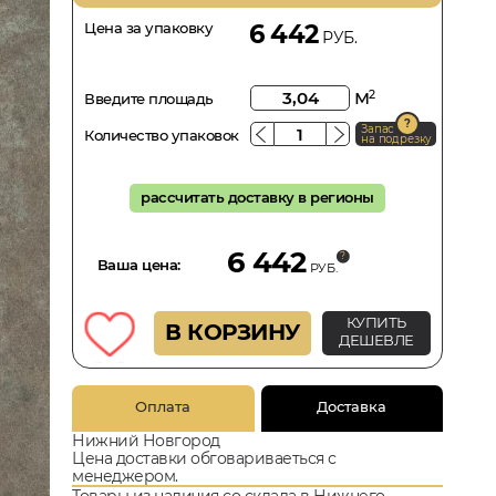
Цена за упаковку
6 442
РУБ.
м
2
Введите площадь
Запас
Количество упаковок
на подрезку
рассчитать доставку в регионы
6 442
Ваша цена:
РУБ.
КУПИТЬ
В КОРЗИНУ
ДЕШЕВЛЕ
Оплата
Доставка
Нижний Новгород
Цена доставки обговариваеться с
менеджером.