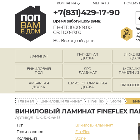
КОМПАНИЯ
МЫ НА ТВ
ПОЧЕМУ 
+7(831)429-17-90
Время работы шоу-рума:
ПН-ПТ: 10:00-19:00
Эк
СБ: 11:00-17:00
ко
Ре
ВС: Выходной день
за
ПАРКЕТНАЯ
ИНЖЕНЕ
ЛАМИНАТ
ДОСКА
ДОСК
ВИНИЛОВЫЙ
SPC
МОЗАИКА
ПОЛ
ЛАМИНАТ
ПАНЕЛИ ИЗ
АМБАРНАЯ
ШИРОКОФОРМАТНАЯ
ПРОИЗВОД
ДОСКА
ДОСКА
Главная
Виниловый ламинат
FineFlex
Stone
Пайе
ВИНИЛОВЫЙ ЛАМИНАТ FINEFLEX ПАЙ
Артикул: 10-010-05813
Тип
Виниловый ламинат
Производство
FineFlex
Коллекция
Stone