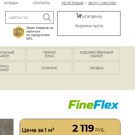
УКЛАДКА
КОНТАКТЫ
РЕГИСТРАЦИЯ
ВХОД С ПАРОЛЕМ
КОРЗИНА
Корзина пуста
Заказ товаров из
наличия
по предоплате
50%
УЛЬНЫЙ
ПАРКЕТ
ХУДОЖЕСТВЕННЫЙ
АРКЕТ
ЁЛКА
ПАРКЕТ
ЕРМО
ПЛИНТУС
ПРОБКА
АРКЕТ
2 119
Цена за 1 м²
РУБ.