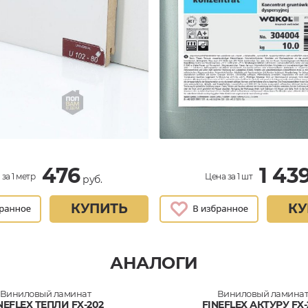
476
1 43
за 1 метр
Цена за 1 шт
руб.
КУПИТЬ
КУ
АНАЛОГИ
Виниловый ламинат
Виниловый ламина
NEFLEX ТЕПЛИ FX-202
FINEFLEX АКТУРУ FX-