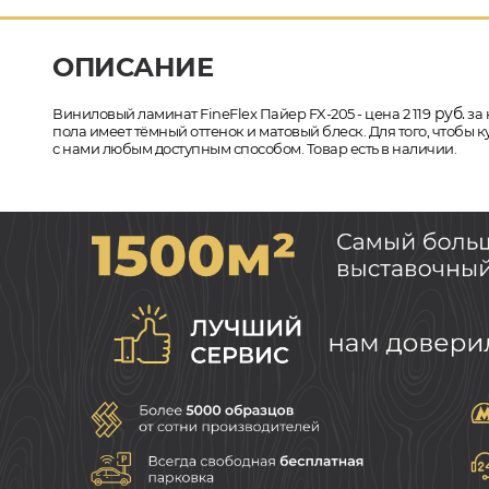
ОПИСАНИЕ
руб.
Виниловый ламинат FineFlex Пайер FX-205 - цена 2 119
за 
пола имеет тёмный оттенок и матовый блеск. Для того, чтобы
с нами любым доступным способом. Товар есть в наличии.