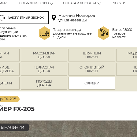
МЫ?
СОТРУДНИЧЕСТВО
ОПЛАТА И ДОСТАВКА
УСЛУГИ
Нижний Новгород
Бесплатный звонок
ул. Ванеева 231
спертные
Товары со склада
Более 15000
нсультации
доставляем не позднее
товаров
шение сложных
5 - дней
на сайте.
дач.
РНАЯ
МАССИВНАЯ
ШТУЧНЫЙ
МОД
А
ДОСКА
ПАРКЕТ
П
 И 3Д
ТЕРРАСНАЯ
СПОРТИВНЫЙ
Т
 ДЕРЕВА
ДОСКА
ПАРКЕТ
П
ПОРОДЫ
ИТЕЛИ
СКИДКИ
ДЕРЕВА
р FX-205
ЕР FX-205
В НАЛИЧИИ