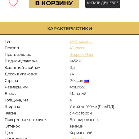
В КОРЗИНУ
КУПИТЬ ДЕШЕВЛЕ
ХАРАКТЕРИСТИКИ
Тип
SPC ламинат
Подтип
43 класс
Производство
Respect Floor
В одной упаковке
1,452
м
2
Защитный слой, мм
0,5
Досок в упаковке
24
Страна
Россия
Размеры, мм
4х110х550
Блеск
Матовый
Толщина, мм
4
Ширина
Узкий до 160мм (Лам/ПД)
Фаска
с 4-х сторон
Поверхность на ощупь
Брашированная
Оттенок
Тёмный
Цвет
Коричневый