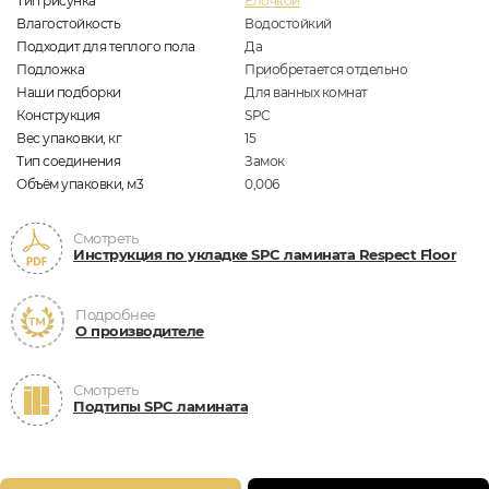
Тип рисунка
Елочкой
Влагостойкость
Водостойкий
Подходит для теплого пола
Да
Подложка
Приобретается отдельно
Наши подборки
Для ванных комнат
Конструкция
SPC
Вес упаковки, кг
15
Тип соединения
Замок
Объём упаковки, м3
0,006
Смотреть
Инструкция по укладке SPC ламината Respect Floor
Подробнее
О производителе
Смотреть
Подтипы SPC ламината