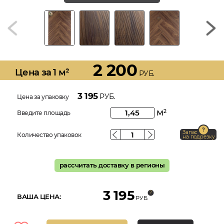
2 200
Цена за 1 м²
РУБ.
3 195
РУБ.
Цена за упаковку
м
2
Введите площадь
Запас
Количество упаковок
на подрезку
рассчитать доставку в регионы
3 195
ВАША ЦЕНА:
РУБ.