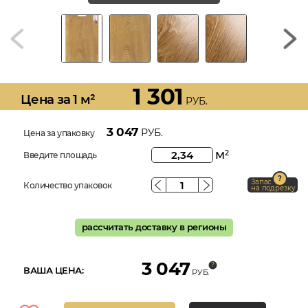
1 301
Цена за 1 м²
РУБ.
3 047
РУБ.
Цена за упаковку
м
2
Введите площадь
Запас
Количество упаковок
на подрезку
рассчитать доставку в регионы
3 047
ВАША ЦЕНА:
РУБ.