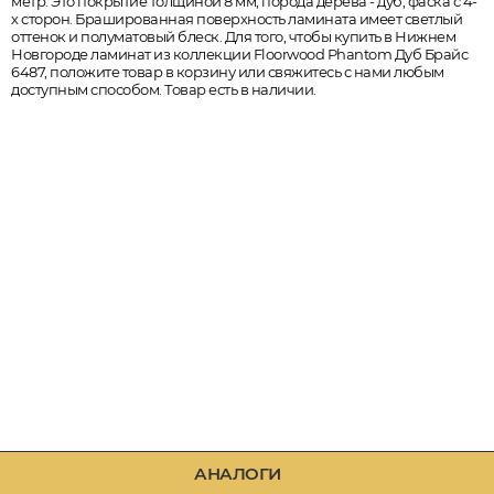
метр. Это покрытие толщиной 8 мм, порода дерева - дуб, фаска с 4-
х сторон. Брашированная поверхность ламината имеет светлый
оттенок и полуматовый блеск. Для того, чтобы купить в Нижнем
Новгороде ламинат из коллекции Floorwood Phantom Дуб Брайс
6487, положите товар в корзину или свяжитесь с нами любым
доступным способом. Товар есть в наличии.
АНАЛОГИ