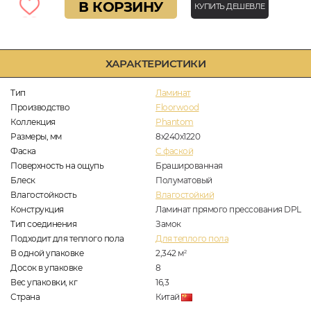
В КОРЗИНУ
КУПИТЬ ДЕШЕВЛЕ
ХАРАКТЕРИСТИКИ
Тип
Ламинат
Производство
Floorwood
Коллекция
Phantom
Размеры, мм
8х240х1220
Фаска
C фаской
Поверхность на ощупь
Брашированная
Блеск
Полуматовый
Влагостойкость
Влагостойкий
Конструкция
Ламинат прямого прессования DPL
Тип соединения
Замок
Подходит для теплого пола
Для теплого пола
В одной упаковке
2,342
м
2
Досок в упаковке
8
Вес упаковки, кг
16,3
Страна
Китай