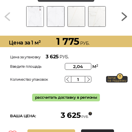
1 775
Цена за 1 м²
РУБ.
3 625
РУБ.
Цена за упаковку
м
2
Введите площадь
Запас
Количество упаковок
на подрезку
рассчитать доставку в регионы
3 625
ВАША ЦЕНА:
РУБ.