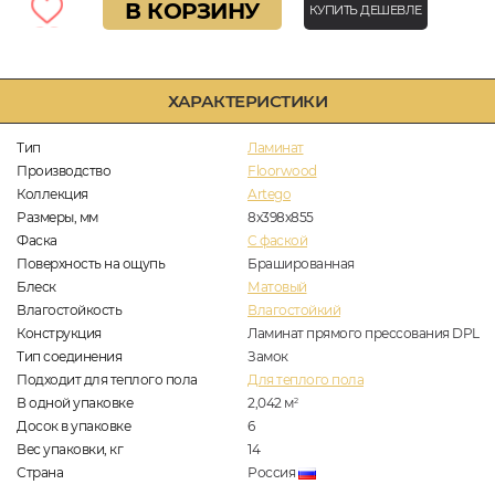
В КОРЗИНУ
КУПИТЬ ДЕШЕВЛЕ
ХАРАКТЕРИСТИКИ
Тип
Ламинат
Производство
Floorwood
Коллекция
Artego
Размеры, мм
8х398х855
Фаска
C фаской
Поверхность на ощупь
Брашированная
Блеск
Матовый
Влагостойкость
Влагостойкий
Конструкция
Ламинат прямого прессования DPL
Тип соединения
Замок
Подходит для теплого пола
Для теплого пола
В одной упаковке
2,042
м
2
Досок в упаковке
6
Вес упаковки, кг
14
Страна
Россия