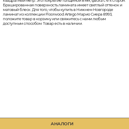
квадратный метр. Это покрытие толщиной 8 мм, фаска с 4-х сторон.
Брашированная поверхность ламината имеет светлый оттенок и
матовый блеск. Для того, чтобы купить в Нижнем Новгороде
ламинат из коллекции Floorwood Artego Марио Сиера 8993,
положите товар в корзину или свяжитесь с нами любым
доступным способом. Товар есть в наличии.
АНАЛОГИ