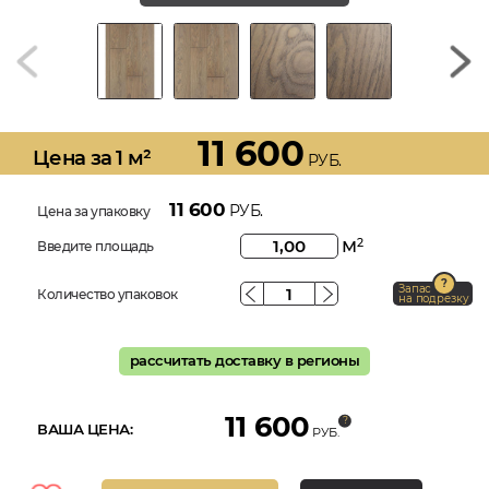
11 600
Цена за 1 м²
РУБ.
11 600
РУБ.
Цена за упаковку
м
2
Введите площадь
Запас
Количество упаковок
на подрезку
рассчитать доставку в регионы
11 600
ВАША ЦЕНА:
РУБ.