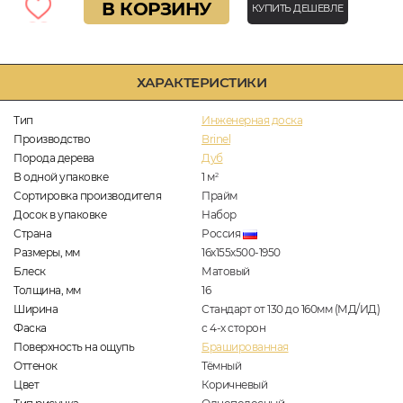
В КОРЗИНУ
КУПИТЬ ДЕШЕВЛЕ
ХАРАКТЕРИСТИКИ
Тип
Инженерная доска
Производство
Brinel
Порода дерева
Дуб
В одной упаковке
1
м
2
Сортировка производителя
Прайм
Досок в упаковке
Набор
Страна
Россия
Размеры, мм
16х155х500-1950
Блеск
Матовый
Толщина, мм
16
Ширина
Стандарт от 130 до 160мм (МД/ИД)
Фаска
с 4-х сторон
Поверхность на ощупь
Брашированная
Оттенок
Тёмный
Цвет
Коричневый