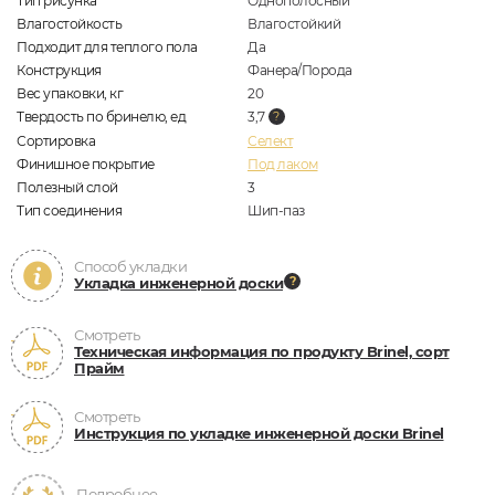
Тип рисунка
Однополосный
Влагостойкость
Влагостойкий
Подходит для теплого пола
Да
Конструкция
Фанера/Порода
Вес упаковки, кг
20
Твердость по бринелю, ед
3,7
Сортировка
Селект
Финишное покрытие
Под лаком
Полезный слой
3
Тип соединения
Шип-паз
Способ укладки
Укладка инженерной доски
Смотреть
Техническая информация по продукту Brinel, сорт
Прайм
Смотреть
Инструкция по укладке инженерной доски Brinel
Подробнее