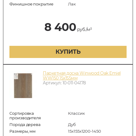
Финишное покрытие
Лак
8 400
руб./м²
КУПИТЬ
Паркетная доска Winwood Oak Emiel
WW150 15х155мм
Артикул: 10-011-04178
Сортировка
Классик
производителя
Порода дерева
Дуб
Размеры, мм
15х155х1200-1450