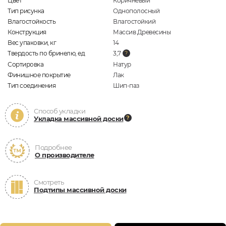
Цвет
Коричневый
Тип рисунка
Однополосный
Влагостойкость
Влагостойкий
Конструкция
Массив Древесины
Вес упаковки, кг
14
Твердость по бринелю, ед
3,7
Сортировка
Натур
Финишное покрытие
Лак
Тип соединения
Шип-паз
Способ укладки
Укладка массивной доски
Подробнее
О производителе
Смотреть
Подтипы массивной доски