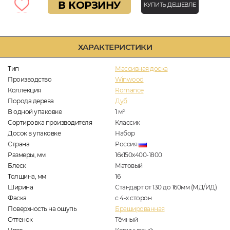
В КОРЗИНУ
КУПИТЬ ДЕШЕВЛЕ
ХАРАКТЕРИСТИКИ
Тип
Массивная доска
Производство
Winwood
Коллекция
Romance
Порода дерева
Дуб
В одной упаковке
1
м
2
Сортировка производителя
Классик
Досок в упаковке
Набор
Страна
Россия
Размеры, мм
16х150х400-1800
Блеск
Матовый
Толщина, мм
16
Ширина
Стандарт от 130 до 160мм (МД/ИД)
Фаска
с 4-х сторон
Поверхность на ощупь
Брашированная
Оттенок
Тёмный