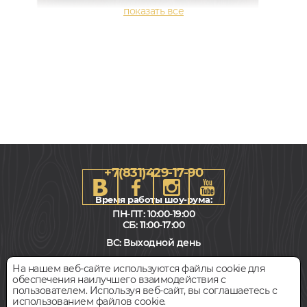
+7(831)429-17-90
Время работы шоу-рума:
ПН-ПТ: 10:00-19:00
СБ: 11:00-17:00
150x400-1800, 16мм
Классик, Дуб, Однополосный, Влагостойкий
ВС: Выходной день
Наш адрес:
Нижний Новгород
На нашем веб-сайте используются файлы cookie для
11 400
ул. Ванеева 231
обеспечения наилучшего взаимодействия с
руб.
Цена за 1 м²
пользователем. Используя веб-сайт, вы соглашаетесь с
использованием файлов cookie.
Всегда свободная парковка
БЫСТРЫЙ ЗАКАЗ
КУПИТЬ