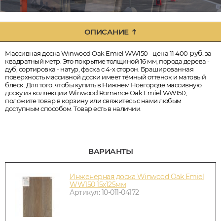
ОПИСАНИЕ
руб.
Массивная доска Winwood Oak Emiel WW150 - цена 11 400
за
квадратный метр. Это покрытие толщиной 16 мм, порода дерева -
дуб, сортировка - натур, фаска с 4-х сторон. Брашированная
поверхность массивной доски имеет тёмный оттенок и матовый
блеск. Для того, чтобы купить в Нижнем Новгороде массивную
доску из коллекции Winwood Romance Oak Emiel WW150,
положите товар в корзину или свяжитесь с нами любым
доступным способом. Товар есть в наличии.
ВАРИАНТЫ
Инженерная доска Winwood Oak Emiel
WW150 15х125мм
Артикул: 10-011-04172