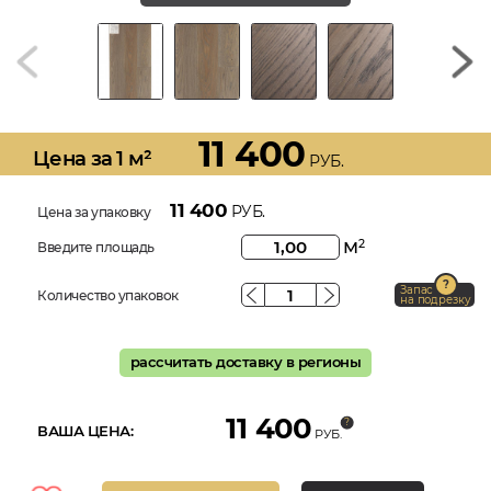
11 400
Цена за 1 м²
РУБ.
11 400
РУБ.
Цена за упаковку
м
2
Введите площадь
Запас
Количество упаковок
на подрезку
рассчитать доставку в регионы
11 400
ВАША ЦЕНА:
РУБ.