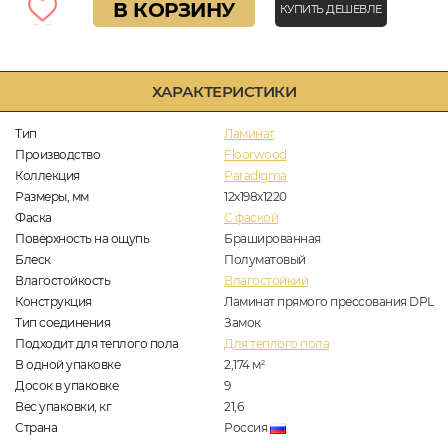
В КОРЗИНУ
КУПИТЬ ДЕШЕВЛЕ
ХАРАКТЕРИСТИКИ
Тип
Ламинат
Производство
Floorwood
Коллекция
Paradigma
Размеры, мм
12х198х1220
Фаска
C фаской
Поверхность на ощупь
Брашированная
Блеск
Полуматовый
Влагостойкость
Влагостойкий
Конструкция
Ламинат прямого прессования DPL
Тип соединения
Замок
Подходит для теплого пола
Для теплого пола
В одной упаковке
2,174
м
2
Досок в упаковке
9
Вес упаковки, кг
21,6
Страна
Россия