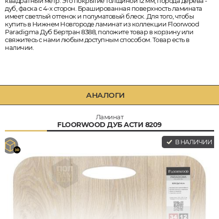
квадратный метр. Это покрытие толщиной 12 мм, порода дерева -
дуб, фаска с 4-х сторон. Брашированная поверхность ламината
имеет светлый оттенок и полуматовый блеск. Для того, чтобы
купить в Нижнем Новгороде ламинат из коллекции Floorwood
Paradigma Дуб Бертран 8388, положите товар в корзину или
свяжитесь с нами любым доступным способом. Товар есть в
наличии.
АНАЛОГИ
Ламинат
FLOORWOOD ДУБ АСТИ 8209
В НАЛИЧИИ