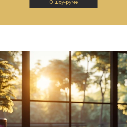
О шоу-руме