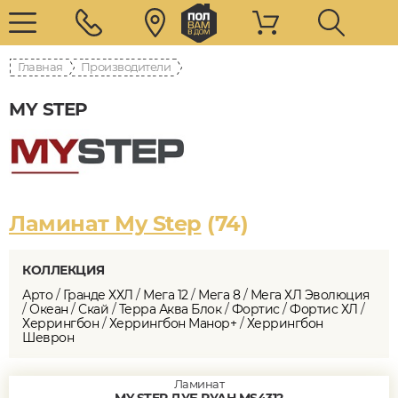
Главная
Производители
MY STEP
Ламинат My Step
(74)
КОЛЛЕКЦИЯ
Арто
/
Гранде ХХЛ
/
Мега 12
/
Мега 8
/
Мега ХЛ Эволюция
/
Океан
/
Скай
/
Терра Аква Блок
/
Фортис
/
Фортис ХЛ
/
Херрингбон
/
Херрингбон Манор+
/
Херрингбон
Шеврон
Ламинат
MY STEP ДУБ РУАН MS4312