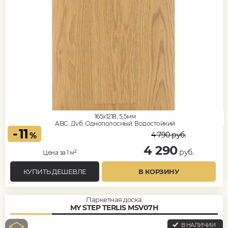
165x1218, 5,5мм
ABC, Дуб, Однополосный, Водостойкий
-
11
4 790
руб.
%
4 290
руб.
Цена за 1 м²
КУПИТЬ ДЕШЕВЛЕ
В КОРЗИНУ
Паркетная доска
MY STEP TERLIS MSV07H
В НАЛИЧИИ