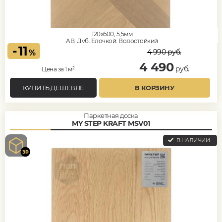
120x600, 5,5мм
AB, Дуб, Елочкой, Водостойкий
-
11
4 990
руб.
%
4 490
руб.
Цена за 1 м²
КУПИТЬ ДЕШЕВЛЕ
В КОРЗИНУ
Паркетная доска
MY STEP KRAFT MSV01
В НАЛИЧИИ