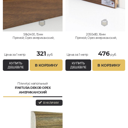
58x2400, 15мм
2050x80, 16мм
Прямой, Орех американский,
Прямой, Орех американский,
Влагостойкий
Влагостойкий
321
476
Цена за 1 метр
руб.
Цена за 1 метр
руб.
КУПИТЬ
КУПИТЬ
В КОРЗИНУ
В КОРЗИНУ
ДЕШЕВЛЕ
ДЕШЕВЛЕ
Плинтус напольный
FINITURA DEKOR ОРЕХ
АМЕРИКАНСКИЙ
В НАЛИЧИИ